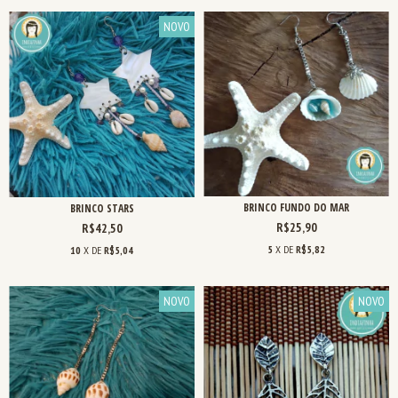
NOVO
BRINCO FUNDO DO MAR
BRINCO STARS
R$25,90
R$42,50
5
X DE
R$5,82
10
X DE
R$5,04
NOVO
NOVO