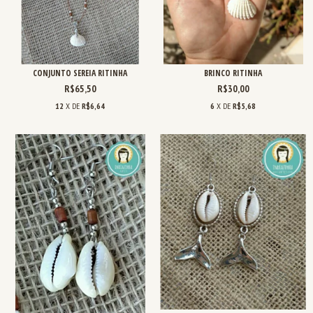
CONJUNTO SEREIA RITINHA
BRINCO RITINHA
R$65,50
R$30,00
12
X DE
R$6,64
6
X DE
R$5,68