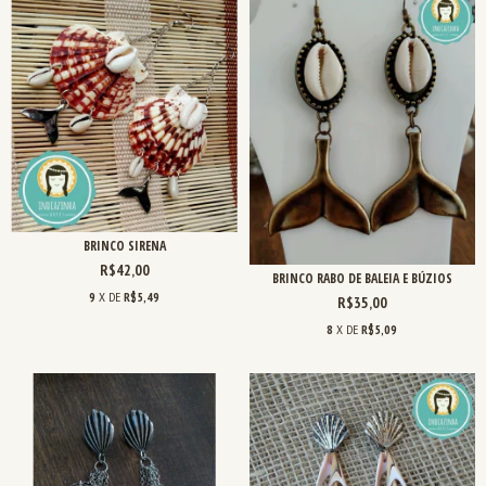
BRINCO SIRENA
R$42,00
BRINCO RABO DE BALEIA E BÚZIOS
9
X DE
R$5,49
R$35,00
8
X DE
R$5,09