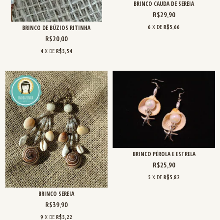
BRINCO CAUDA DE SEREIA
R$29,90
6
X DE
R$5,66
BRINCO DE BÚZIOS RITINHA
R$20,00
4
X DE
R$5,54
BRINCO PÉROLA E ESTRELA
R$25,90
5
X DE
R$5,82
BRINCO SEREIA
R$39,90
9
X DE
R$5,22