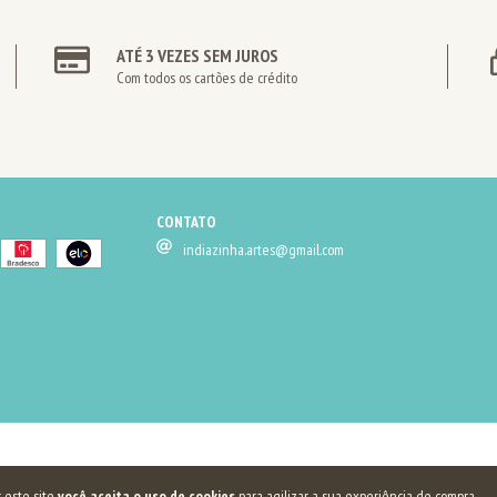
ATÉ 3 VEZES SEM JUROS
Com todos os cartões de crédito
CONTATO
indiazinha.artes@gmail.com
 este site
você aceita o uso de cookies
para agilizar a sua experiência de compra.