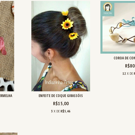
COROA DE CON
R$80
12
X DE
ERMELHA
ENFEITE DE COQUE GIRASSÓIS
R$15,00
3
X DE
R$5,46