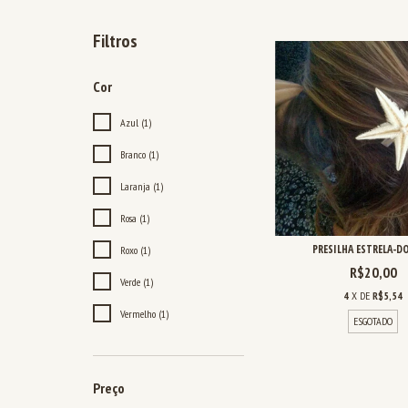
Filtros
Cor
Azul (1)
Branco (1)
Laranja (1)
Rosa (1)
PRESILHA ESTRELA-D
Roxo (1)
R$20,00
Verde (1)
4
X DE
R$5,54
Vermelho (1)
ESGOTADO
Preço