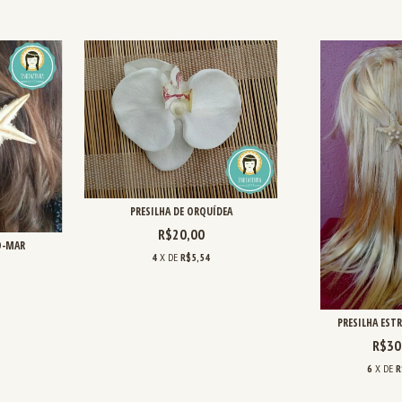
PRESILHA DE ORQUÍDEA
R$20,00
O-MAR
4
X DE
R$5,54
PRESILHA EST
R$30
6
X DE
R