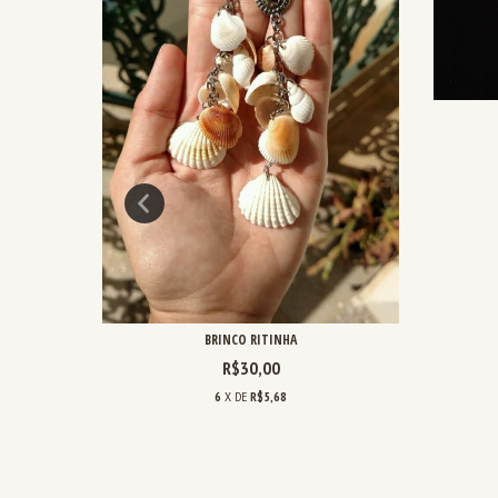
BRINCO RITINHA
R$30,00
6
X DE
R$5,68