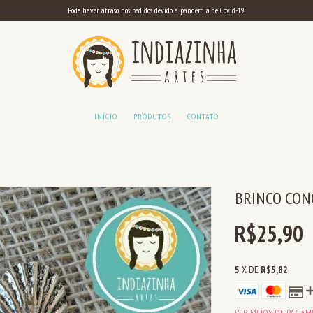
Pode haver atraso nos pedidos devido à pandemia de Covid-19.
INÍCIO
PRODUTOS
CONTATO
BRINCO CON
R$25,90
5
X DE
R$5,82
VER MEIOS DE PAGA