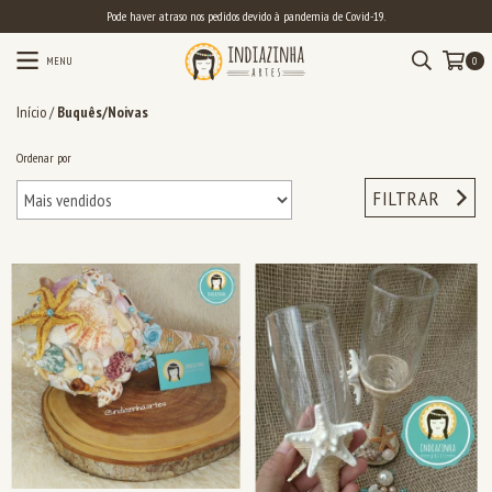
Pode haver atraso nos pedidos devido à pandemia de Covid-19.
MENU
0
Início
/
Buquês/Noivas
Ordenar por
FILTRAR