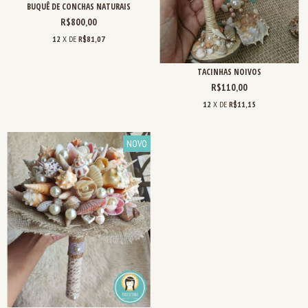
BUQUÊ DE CONCHAS NATURAIS
R$800,00
12
X DE
R$81,07
TACINHAS NOIVOS
R$110,00
12
X DE
R$11,15
NOVO