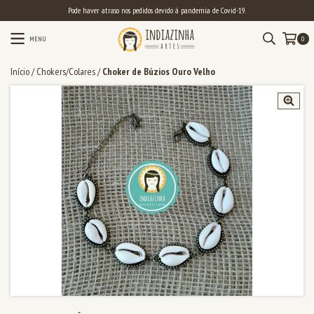
Pode haver atraso nos pedidos devido à pandemia de Covid-19.
MENU
0
Início
/
Chokers/Colares
/
Choker de Búzios Ouro Velho